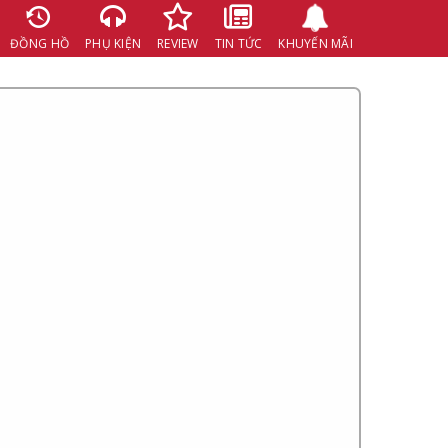
ĐỒNG HỒ
PHỤ KIỆN
REVIEW
TIN TỨC
KHUYẾN MÃI