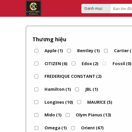
Skip
Search
to
for:
content
Thương hiệu
Apple
(1)
Bentley
(1)
Cartier
(
CITIZEN
(6)
Edox
(2)
Fossil
(0)
FREDERIQUE CONSTANT
(2)
Hamilton
(1)
JBL
(1)
Longines
(10)
MAURlCE
(5)
Mido
(1)
Olym Pianus
(13)
Omega
(1)
Orient
(67)