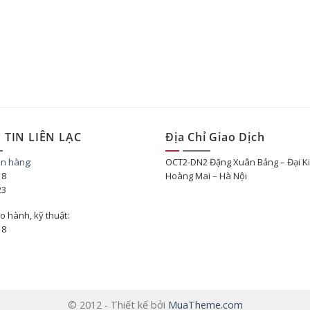
TIN LIÊN LẠC
Địa Chỉ Giao Dịch
án hàng:
OCT2-DN2 Đặng Xuân Bảng – Đại K
18
Hoàng Mai – Hà Nội
23
o hành, kỹ thuật:
18
© 2012 - Thiết kế bởi
MuaTheme.com