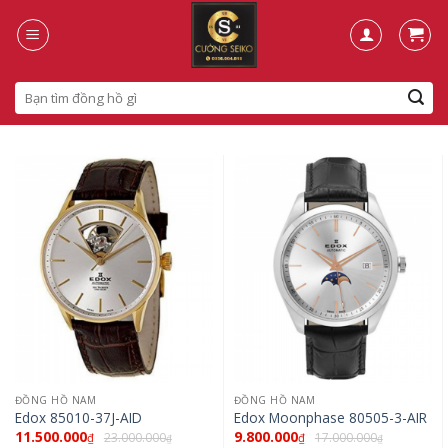
Skip
to
content
Search
for:
ĐỒNG HỒ NAM
ĐỒNG HỒ NAM
Edox 85010-37J-AID
Edox Moonphase 80505-3-AIR
11.500.000
9.800.000
23.000.000
17.000.000
₫
₫
₫
₫