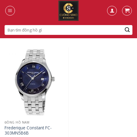
Skip
to
content
Search
for:
ĐỒNG HỒ NAM
Frederique Constant FC-
303MN5B6B