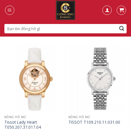
Skip
to
content
Search
for:
ĐỒNG HỒ NỮ
ĐỒNG HỒ NỮ
Tissot Lady Heart
TISSOT T109.210.11.031.00
T050.207.37.017.04