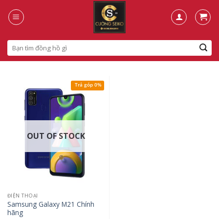
Skip
to
content
Search
for:
Trả góp 0%
OUT OF STOCK
ĐIỆN THOẠI
Samsung Galaxy M21 Chính
hãng