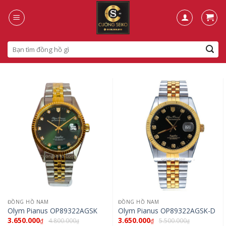
Skip
to
content
Search
for:
ĐỒNG HỒ NAM
ĐỒNG HỒ NAM
Olym Pianus OP89322AGSK
Olym Pianus OP89322AGSK-D
3.650.000
3.650.000
4.800.000
5.500.000
₫
₫
₫
₫