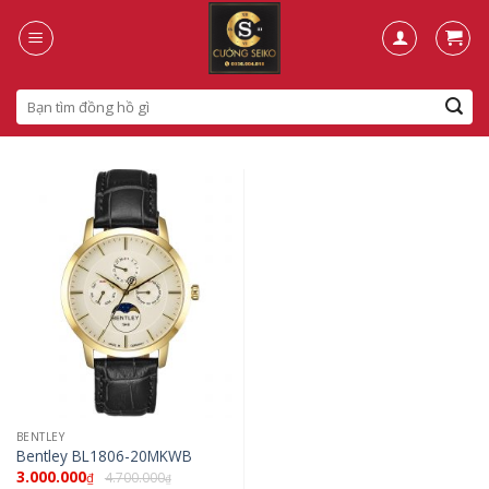
Skip
to
content
Search
for:
BENTLEY
Bentley BL1806-20MKWB
3.000.000
4.700.000
₫
₫