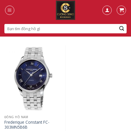
Skip
to
content
Search
for:
ĐỒNG HỒ NAM
Frederique Constant FC-
303MN5B6B