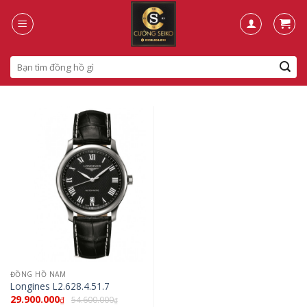
Skip
to
content
Search
for:
ĐỒNG HỒ NAM
Longines L2.628.4.51.7
29.900.000
54.600.000
₫
₫