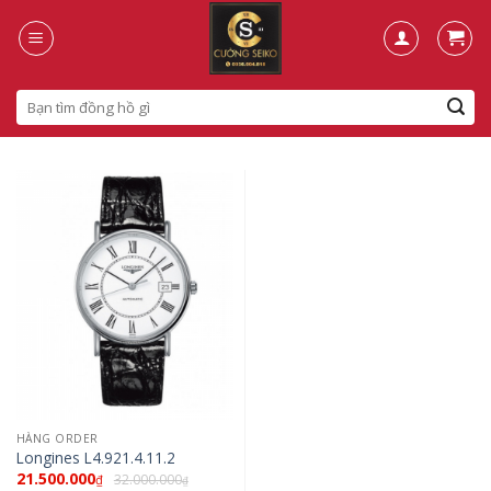
Skip
to
content
Search
for:
HÀNG ORDER
Longines L4.921.4.11.2
21.500.000
32.000.000
₫
₫