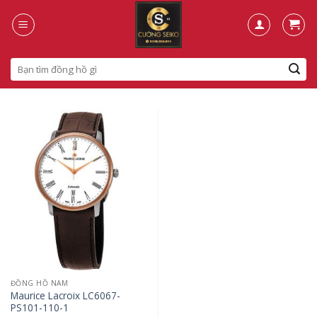
Skip
to
content
Search
for:
ĐỒNG HỒ NAM
Maurice Lacroix LC6067-
PS101-110-1