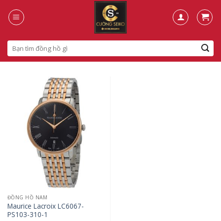
Skip
to
content
Search
for:
ĐỒNG HỒ NAM
Maurice Lacroix LC6067-
PS103-310-1