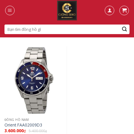
Skip
to
content
Search
for:
ĐỒNG HỒ NAM
Orient FAA02009D3
3.600.000
5.400.000
₫
₫