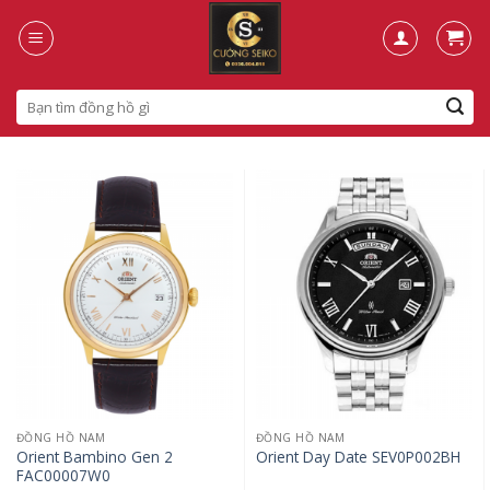
Skip
to
content
Search
for:
ĐỒNG HỒ NAM
ĐỒNG HỒ NAM
Orient Bambino Gen 2
Orient Day Date SEV0P002BH
FAC00007W0