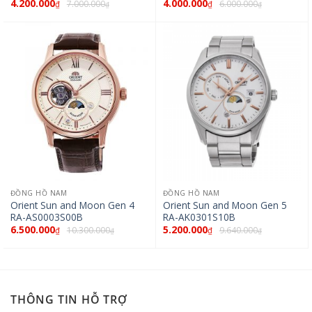
4.200.000
4.000.000
7.000.000
6.000.000
₫
₫
₫
₫
ĐỒNG HỒ NAM
ĐỒNG HỒ NAM
Orient Sun and Moon Gen 4
Orient Sun and Moon Gen 5
RA-AS0003S00B
RA-AK0301S10B
6.500.000
5.200.000
10.300.000
9.640.000
₫
₫
₫
₫
THÔNG TIN HỖ TRỢ