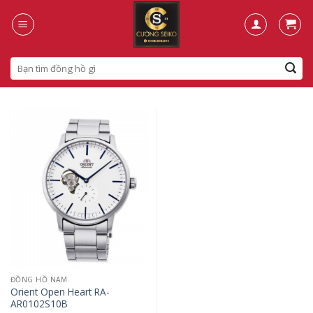
Skip
to
content
Search
for:
ĐỒNG HỒ NAM
Orient Open Heart RA-
AR0102S10B