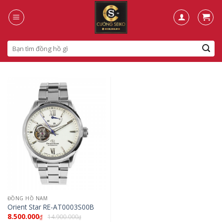
Skip
to
content
Search
for:
ĐỒNG HỒ NAM
Orient Star RE-AT0003S00B
8.500.000
14.900.000
₫
₫