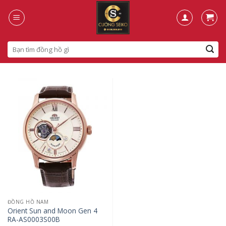
Skip
to
content
Search
for:
ĐỒNG HỒ NAM
Orient Sun and Moon Gen 4
RA-AS0003S00B