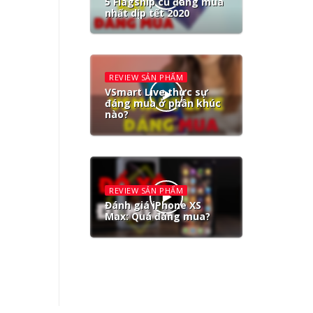
5 Flagship cũ đáng mua
nhất dịp tết 2020
REVIEW SẢN PHẨM
VSmart Live thực sự
đáng mua ở phân khúc
nào?
REVIEW SẢN PHẨM
Đánh giá iPhone XS
Max: Quá đáng mua?