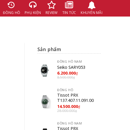
ĐỒNG HỒ
PHỤ KIỆN
REVIEW
TIN TỨC
KHUYẾN MÃI
Sản phẩm
ĐỒNG HỒ NAM
Seiko SARY053
6.200.000
₫
8.500.000
₫
ĐỒNG HỒ
Tissot PRX
T137.407.11.091.00
14.500.000
₫
28.000.000
₫
ĐỒNG HỒ NAM
Tissot PRX