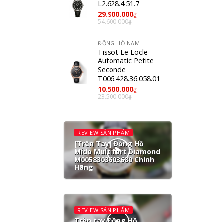
L2.628.4.51.7
29.900.000
₫
54.600.000
₫
ĐỒNG HỒ NAM
Tissot Le Locle
Automatic Petite
Seconde
T006.428.36.058.01
10.500.000
₫
23.500.000
₫
REVIEW SẢN PHẨM
[Trên Tay] Đồng Hồ
Mido Multifort Diamond
M0058303603680 Chính
Hãng
REVIEW SẢN PHẨM
Trên tay Đồng Hồ