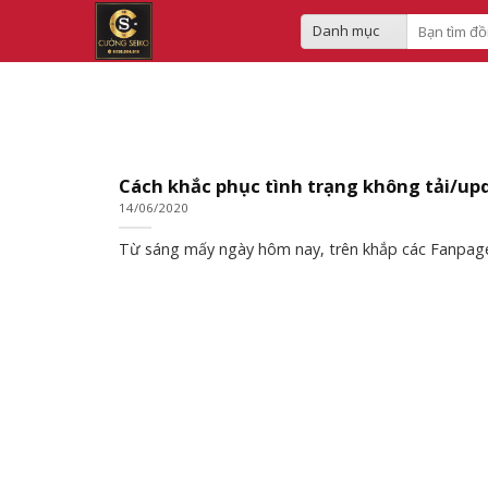
Skip
Search
to
for:
content
Cách khắc phục tình trạng không tải/up
14/06/2020
Từ sáng mấy ngày hôm nay, trên khắp các Fanpage 