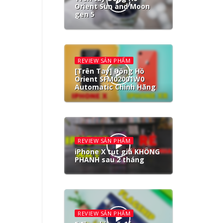
Orient Sun and Moon
gen 5
REVIEW SẢN PHẨM
[Trên Tay] Đồng Hồ
Orient SFM02001W0
Automatic Chính Hãng
REVIEW SẢN PHẨM
iPhone X tụt giá KHÔNG
PHANH sau 2 tháng
REVIEW SẢN PHẨM