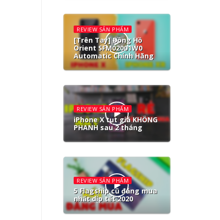
REVIEW SẢN PHẨM
[Trên Tay] Đồng Hồ
Orient SFM02001W0
Automatic Chính Hãng
REVIEW SẢN PHẨM
iPhone X tụt giá KHÔNG
PHANH sau 2 tháng
REVIEW SẢN PHẨM
5 Flagship cũ đáng mua
nhất dịp tết 2020