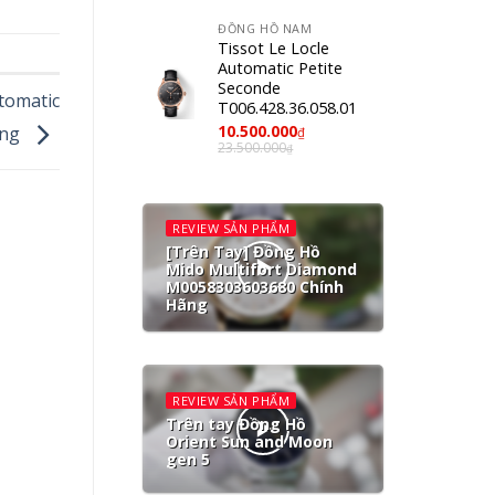
ĐỒNG HỒ NAM
Tissot Le Locle
Automatic Petite
Seconde
tomatic
T006.428.36.058.01
10.500.000
ãng
₫
23.500.000
₫
REVIEW SẢN PHẨM
[Trên Tay] Đồng Hồ
Mido Multifort Diamond
M0058303603680 Chính
Hãng
REVIEW SẢN PHẨM
Trên tay Đồng Hồ
Orient Sun and Moon
gen 5