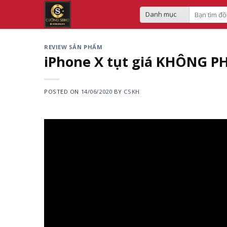
Skip
Search
to
for:
content
REVIEW SẢN PHẨM
iPhone X tụt giá KHÔNG P
POSTED ON
14/06/2020
BY
CSKH