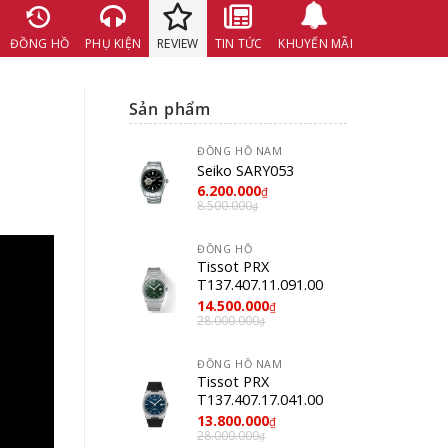
ĐỒNG HỒ
PHỤ KIỆN
REVIEW
TIN TỨC
KHUYẾN MÃI
Sản phẩm
ĐỒNG HỒ NAM
Seiko SARY053
6.200.000
₫
8.500.000
₫
ĐỒNG HỒ
Tissot PRX
T137.407.11.091.00
14.500.000
₫
28.000.000
₫
ĐỒNG HỒ NAM
Tissot PRX
T137.407.17.041.00
13.800.000
₫
28.000.000
₫