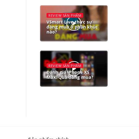
REVIEW SẢN PHẨM
VSmart Live thực sự
đáng mua ở phân khúc
nào?
REVIEW SẢN PHẨM
Đánh giá iPhone XS
Max: Quá đáng mua?