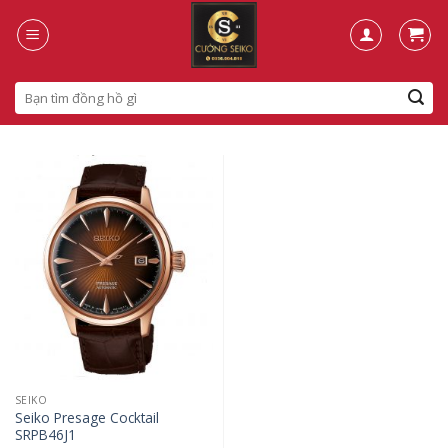
Skip
to
content
Search
for:
SEIKO
Seiko Presage Cocktail
SRPB46J1