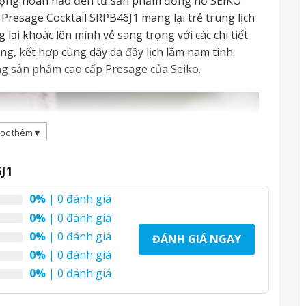
lượng hoàn hảo đến từ sản phẩm đồng hồ SEIKO
resage Cocktail SRPB46J1 mang lại trẻ trung lịch
ại khoác lên mình vẻ sang trọng với các chi tiết
g, kết hợp cùng dây da đầy lịch lãm nam tính.
g sản phẩm cao cấp Presage của Seiko.
ọc thêm
▾
J1
0%
| 0 đánh giá
0%
| 0 đánh giá
0%
| 0 đánh giá
ĐÁNH GIÁ NGAY
0%
| 0 đánh giá
0%
| 0 đánh giá