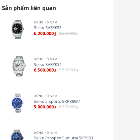
Sản phẩm liên quan
ĐỒNG HỒ NAM
Seiko SARY053
6.200.000
8.500.000
₫
₫
ĐỒNG HỒ NAM
Seiko SARY051
6.500.000
9.500.000
₫
₫
ĐỒNG HỒ NAM
Seiko 5 Sports SRPB89K1
5.000.000
6.390.000
₫
₫
ĐỒNG HỒ NAM
Seiko Prospex Sumurai SRPC93