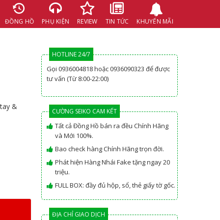
ĐỒNG HỒ
PHỤ KIỆN
REVIEW
TIN TỨC
KHUYẾN MÃI
HOTLINE 24/7
Gọi 0936004818 hoặc 0936090323 để được
tư vấn (Từ 8:00-22:00)
 tay &
CƯỜNG SEIKO CAM KẾT
Tất cả Đồng Hồ bán ra đều Chính Hãng
và Mới 100%.
Bao check hàng Chính Hãng trọn đời.
Phát hiện Hàng Nhái Fake tặng ngay 20
triệu.
FULL BOX: đầy đủ hộp, sổ, thẻ giấy tờ gốc.
Bảo hành: 01 năm.
Ship hàng toàn quốc có ship COD
ĐỊA CHỈ GIAO DỊCH