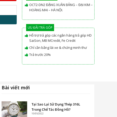
OCT2-DN2 ĐẶNG XUÂN BẢNG – ĐẠI KIM –
HOÀNG MAI – HÀ NỘI.
ƯU ĐÃI TRẢ GÓP
Hỗ trợ trả góp các ngân hàng trả góp HD
SaiSon, MB MCredit, Fe Credit
Chỉ cần bằng lái xe & chứng minh thư
Trả trước 20%
Bài viết mới
Tại Sao Lại Sử Dụng Thép 316L
Trong Chế Tác Đồng Hồ?
10/05/2022