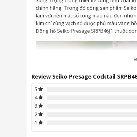
Sang Trọng trong thiết kế cũng như chất 
chính hãng. Trong đó dòng sản phẩm Seiko P
lãm với nền mặt số tông màu nâu đen nhưng l
kim chỉ cùng vạch số được phủ màu vàng hồn
Đồng hồ Seiko Presage SRPB46J1 thuộc dòn
Đ
Review Seiko Presage Cocktail SRPB46
5
4
3
2
1