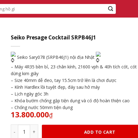
Seiko Presage Cocktail SRPB46J1
Seiko Sary078 (SRPB46J1) nội địa Nhật
– Máy 4R35 bền bỉ, 23 chân kính, 21600 vph & 40h tích cót, cót
dừng kim giây
– Size 40mm dễ đeo, tay 15.5cm trở lên là chơi được
– Kính Hardlex lồi tuyệt đẹp, đáy sau hở máy
– Lịch ngày góc 3h
– Khóa bướm chống gập tiện dụng và có độ hoàn thiện cao
– Chống nước 50mm tiện dụng
13.800.000
₫
Seiko Presage Cocktail SRPB46J1 quantity
ADD TO CART