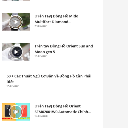
[Trên Tay] Đồng Hồ Mido
Multifort Diamond
23/07/2021
M0058303603680 Chính Hãng
Trên tay Đồng Hồ Orient Sun and
Moon gen 5
16/05/2021
50 + Các Thuật Ngữ Cơ Bản Về Đồng Hồ Cần Phải
Biết
15/05/2021
[Trên Tay] Đồng Hồ Orient
SFM02001W0 Automatic Chính
14/06/2020
Hãng