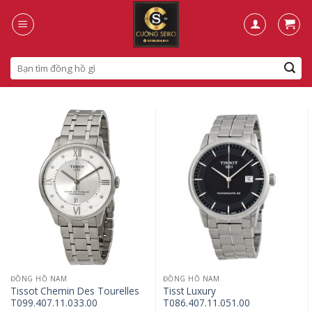
Skip
to
content
Search
for:
ĐỒNG HỒ NAM
ĐỒNG HỒ NAM
Tissot Chemin Des Tourelles
Tisst Luxury
T099.407.11.033.00
T086.407.11.051.00