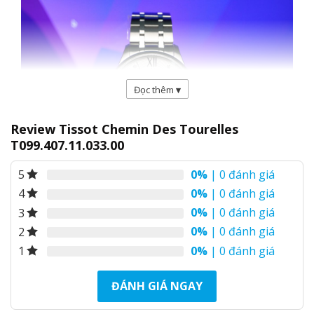
Đọc thêm
▾
Review Tissot Chemin Des Tourelles
T099.407.11.033.00
0%
| 0 đánh giá
5
0%
| 0 đánh giá
4
0%
| 0 đánh giá
3
Tissot Chemin Des Tourelles T099.407.11.033.00
0%
| 0 đánh giá
2
có thiết kế rất sang trọng và lịch lãm
0%
| 0 đánh giá
1
Thiết kế tinh tế của Tissot Chemin Des Tourelles
T099.407.11.033.00
ĐÁNH GIÁ NGAY
Tissot T099.407.11.033.00 có kích thước 42mm, độ