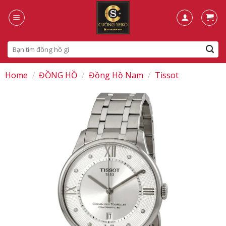
Skip
to
content
Search
for:
Home
/
ĐỒNG HỒ
/
Đồng Hồ Nam
/
Tissot