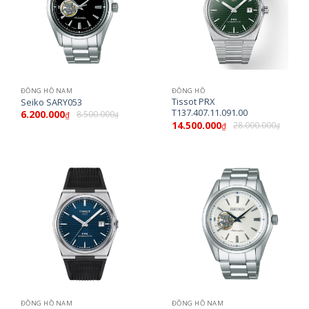
ĐỒNG HỒ NAM
ĐỒNG HỒ
Tissot PRX
Seiko SARY053
T137.407.11.091.00
6.200.000
8.500.000
₫
₫
14.500.000
28.000.000
₫
₫
ĐỒNG HỒ NAM
ĐỒNG HỒ NAM