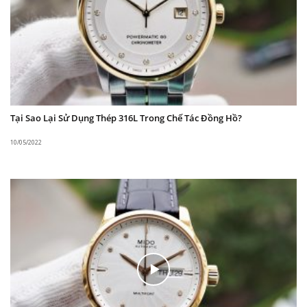
Tại Sao Lại Sử Dụng Thép 316L Trong Chế Tác Đồng Hồ?
10/05/2022
Đặc biệt với thiết kế Semi-skeleton ( Lộ Máy) giúp
người đeo có thể quan sát được một phần các
chuyển động nhịp nhàng bên trong bộ máy. Đây có
lẽ là mẫu đồng hồ lộ máy được nhiều anh em thích
thú nhất.
Kiểu máy: Máy Máy Automatic Caliber F6T22 (đầy
đủ chức năng lên cót tay và hacking stop). Bộ máy
này cho phép sản phẩm hoạt động ở mức độ ổn