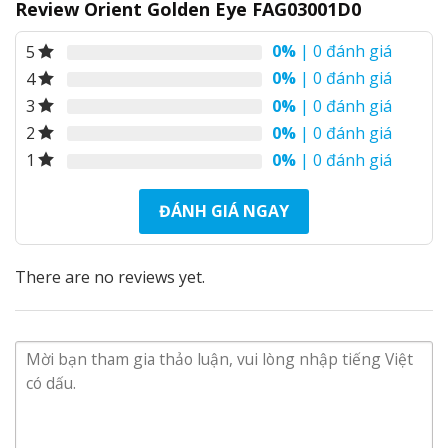
còn giữ được độ hot cho đến thời điểm hiện tại.
Review Orient Golden Eye FAG03001D0
0%
| 0 đánh giá
5
0%
| 0 đánh giá
4
0%
| 0 đánh giá
3
0%
| 0 đánh giá
2
0%
| 0 đánh giá
1
ĐÁNH GIÁ NGAY
There are no reviews yet.
Tính năng nổi bật của đồng hồ Orient Golden
Eye FAG03001D0