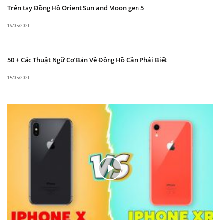
Trên tay Đồng Hồ Orient Sun and Moon gen 5
16/05/2021
Khả năng chống nước lên đến 5ATM, giúp phái
50 + Các Thuật Ngữ Cơ Bản Về Đồng Hồ Cần Phải Biết
mạnh có thể sử dụng thoải mái khi đi mưa, rửa tay.
15/05/2021
Mức giá bán
Sản phẩm đang được bản tại
Cường Seiko
với mức
giá ưu đãi. Với thiết kế đẹp, độ hoàn thiện về chất
liệu đến bộ máy và mức giá tầm trung.
Đây quả thực là một lựa chọn không thể bỏ qua của
người yêu đồng hồ. Hãy đến với chúng tôi để được
cảm nhận rõ nét với sản phẩm Orient Golden Eye
FAG03001D0.