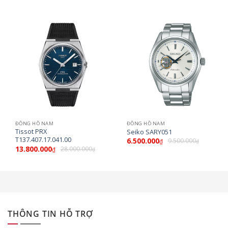
ĐỒNG HỒ NAM
ĐỒNG HỒ NAM
Tissot PRX
Seiko SARY051
T137.407.17.041.00
6.500.000
9.500.000
₫
₫
13.800.000
28.000.000
₫
₫
THÔNG TIN HỖ TRỢ