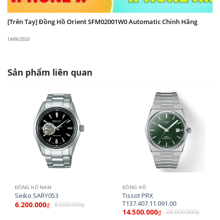
[Trên Tay] Đồng Hồ Orient SFM02001W0 Automatic Chính Hãng
14/06/2020
Sản phẩm liên quan
ĐỒNG HỒ NAM
ĐỒNG HỒ
Tissot PRX
Seiko SARY053
T137.407.11.091.00
6.200.000
8.500.000
₫
₫
14.500.000
28.000.000
₫
₫