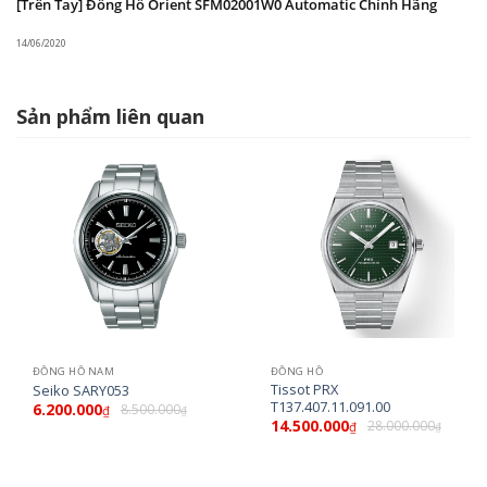
sale 40% chỉ hơn 4 triệu đồng. Đây là một mức giá
[Trên Tay] Đồng Hồ Orient SFM02001W0 Automatic Chính Hãng
tầm trung, và hợp lý cho anh em nào muốn sở hữu
14/06/2020
đồng hồ Nhật
Sản phẩm liên quan
ĐỒNG HỒ NAM
ĐỒNG HỒ
Tissot PRX
Seiko SARY053
T137.407.11.091.00
6.200.000
8.500.000
₫
₫
14.500.000
28.000.000
₫
₫