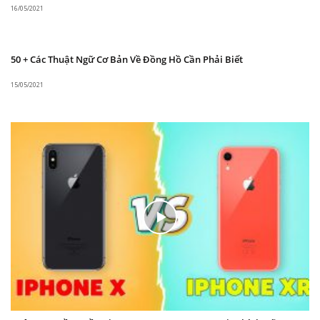
16/05/2021
50 + Các Thuật Ngữ Cơ Bản Về Đồng Hồ Cần Phải Biết
15/05/2021
Mức giá
Orient Open Heart RA-AR0101L10B là chiếc đồng
hồ đến từ thương hiệu
Orient
của Nhật. Có độ
hoàn thiện tương đối tốt và một thiết kế rất đẹp
mắt nhưng lại có mức giá vô cùng hợp lý. Sản phẩm
hiện đang được bán tại cường seiko với mức giá