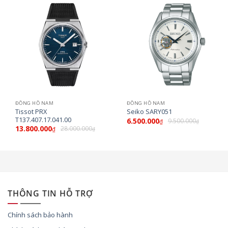
ĐỒNG HỒ NAM
ĐỒNG HỒ NAM
Tissot PRX
Seiko SARY051
T137.407.17.041.00
6.500.000
9.500.000
₫
₫
13.800.000
28.000.000
₫
₫
THÔNG TIN HỖ TRỢ
Chính sách bảo hành