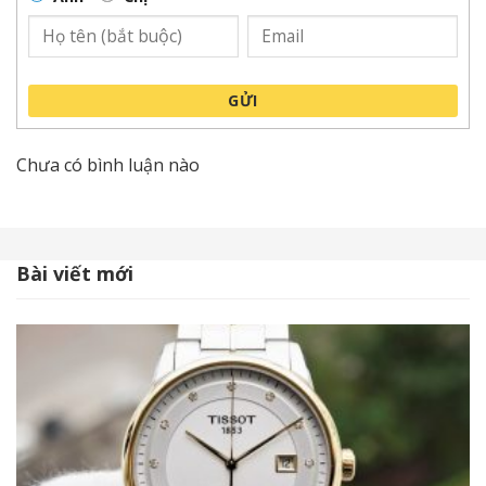
một tổng thể hài hòa, rất bắt mắt.
Orient Open Heart RA-AR0101L10B có kích thước
41mm. Một kích thước tầm trung phù hợp với đa
GỬI
phần cổ tay nam giới
Chưa có bình luận nào
Bài viết mới