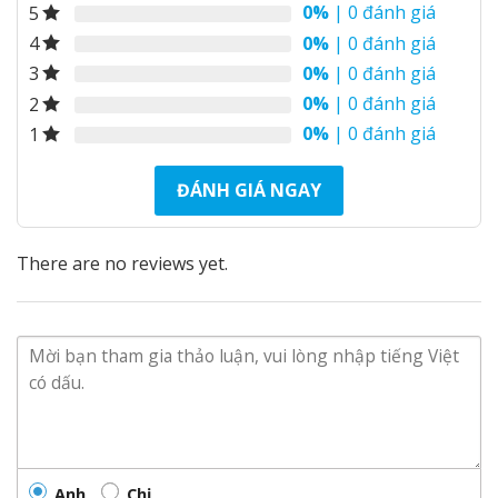
0%
| 0 đánh giá
5
0%
| 0 đánh giá
4
0%
| 0 đánh giá
3
0%
| 0 đánh giá
2
\\
0%
| 0 đánh giá
1
Đánh giá chi tiết ngoại hình của Orient Open
ĐÁNH GIÁ NGAY
Heart RA-AR0101L10B
Thiết kế sang trọng đẹp mắt
There are no reviews yet.
Với thiết kế đơn giản những rất tinh tế cuốn hút
người đeo.Bộ kim cùng cọc số bạc nổi bật trên nền
gam màu xanh. Tạo lên một chiếc đồng hồ Nhật
giản đơn nhưng bắt mắt.
Tổng thế thiết kế rất tinh tế và đơn giản. Điểm nhất
duy nhất của chiếc đồng hồ cơ này chỉ ở ô lộ máy.
Một cửa sổ lộ máy được đặt ở góc 9h kết hợp với
vòng tròn kim giây góc 6h. Sự kết hợp này tạo nên
Anh
Chị