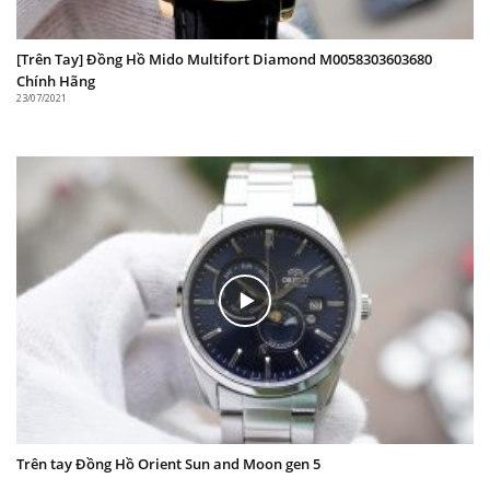
[Trên Tay] Đồng Hồ Mido Multifort Diamond M0058303603680
Chính Hãng
23/07/2021
Bộ máy cơ học In-House của Nhật
Chiếc đồng hồ cơ này sử dụng bộ máy F6S22 với 24
chân kính, tần số giao động 21600 với mức sai số
chỉ + – 15s/ngày. Đây là một bộ máy cơ học tương
đối ổn định.
Khả năng chống nước lên đến 100m. Với độ chống
nước ngày người đeo hoàn toàn có thể sử dụng khi
đi mưa hoặc rửa tay nhẹ.
Trên tay Đồng Hồ Orient Sun and Moon gen 5