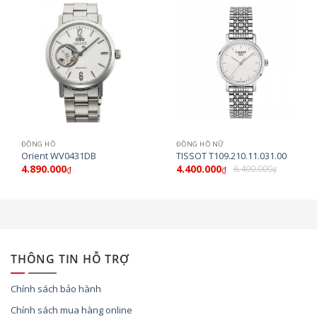
ĐỒNG HỒ
ĐỒNG HỒ NỮ
Orient WV0431DB
TISSOT T109.210.11.031.00
4.890.000
4.400.000
6.400.000
₫
₫
₫
THÔNG TIN HỖ TRỢ
Chính sách bảo hành
Chính sách mua hàng online