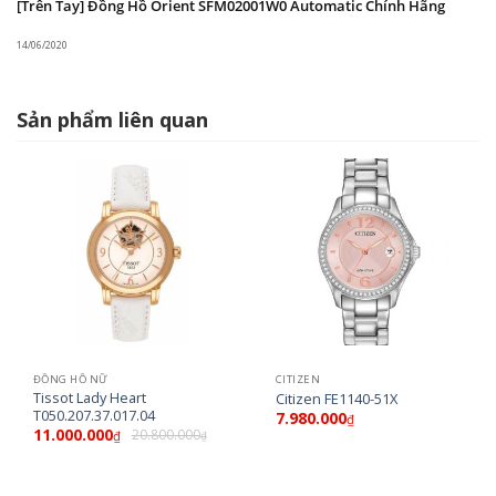
[Trên Tay] Đồng Hồ Orient SFM02001W0 Automatic Chính Hãng
14/06/2020
Sản phẩm liên quan
ĐỒNG HỒ NỮ
CITIZEN
Tissot Lady Heart
Citizen FE1140-51X
T050.207.37.017.04
7.980.000
₫
11.000.000
20.800.000
₫
₫