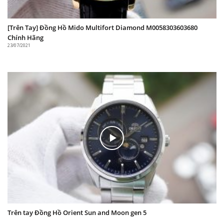
định, không lỏng lẻo.
[Trên Tay] Đồng Hồ Mido Multifort Diamond M0058303603680
Tổng Kết
Chính Hãng
23/07/2021
Với mức giá tầm trung đây thực sự là một chiếc
đồng hồ đáng sắm trong tủ phụ kiện của chị em.
Từ thiết kế đến chất liệu đều rất cao cấp và sang
trọng. Sản phẩm đang được Sale đến 30% tại
Cường Seiko,chỉ còn hơn 4 triệu đồng.
Trên tay Đồng Hồ Orient Sun and Moon gen 5