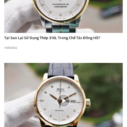
dụng bộ máy Cal.F6B22 mạnh mẽ với 21 chân kính.
Bộ máy giúp vận hành vô dung ổn định. Sai số chỉ +
– 15s / ngày.
Tại Sao Lại Sử Dụng Thép 316L Trong Chế Tác Đồng Hồ?
10/05/2022
Toàn bộ phần vỏ được làm từ chất liệu Thép không
gỉ 316L. Đây là loại thép có độ bóng và độ bền cao.
Mặt kính đồng hồ là kính Sapphire chắc chắn. Loại
kính hạn chế tối đa trầy xước và khả năng chống va
đập tốt. Nút điều chỉnh được gia cố chắc chắn, cố