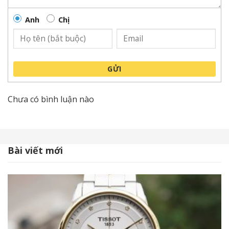
Sự kết hợp tinh tế kim arrow và cọc số thanh mảnh.
Anh
Chị
Nền Dial nhấn nhá thêm bởi mặt số phụ trữ cót
50h.
Dòng sản phẩm này có khá nhiều màu sắc để lựa
GỬI
chọn như
Màu Trắng
, Màu Xanh, Màu Đờ Mi
Vàng… hoặc loại dây da.
Chưa có bình luận nào
Bài viết mới