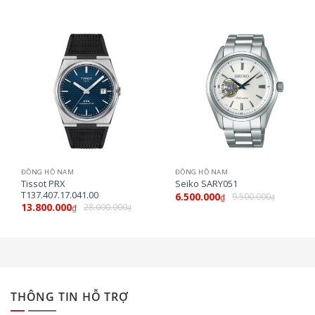
ĐỒNG HỒ NAM
ĐỒNG HỒ NAM
Tissot PRX
Seiko SARY051
T137.407.17.041.00
6.500.000
9.500.000
₫
₫
13.800.000
28.000.000
₫
₫
THÔNG TIN HỖ TRỢ