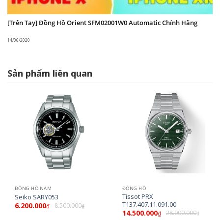
Kiểu dáng: Mặt tròn
[Trên Tay] Đồng Hồ Orient SFM02001W0 Automatic Chính Hãng
Màu mặt: Xanh lam
14/06/2020
Vỏ: Thép không gỉ 316L
Dây: Thép không gỉ 316L
Sản phẩm liên quan
Đường kính: 39mm
Độ dày: 12mm
Độ chịu nước: 100m
Thông tin khác: Máy F6R42, lên cót tay, dừng kim
giây & kim đo năng lượng
ĐỒNG HỒ NAM
ĐỒNG HỒ
Tissot PRX
Seiko SARY053
T137.407.11.091.00
6.200.000
8.500.000
₫
₫
14.500.000
28.000.000
₫
₫