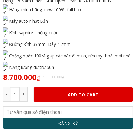
Đồng Hồ Nam Orient Star Open Heart RE-AT0001L00B
Hàng chính hãng, new 100%, full box
Máy auto Nhật Bản
Kính saphire chống xước
Đường kính 39mm, Dày: 12mm
Chống nước 100M giúp các bác đi mưa, rửa tay thoải mái nhé.
Năng lượng dữ trữ 50h
8.700.000
₫
16.600.000
₫
Orient Star Open Heart RE-AT0001L00B quantity
ADD TO CART