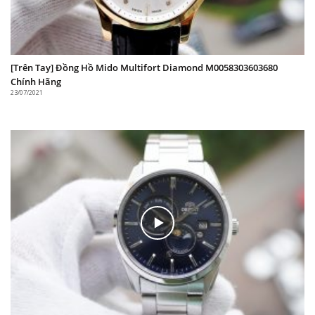
[Trên Tay] Đồng Hồ Mido Multifort Diamond M0058303603680
Chính Hãng
23/07/2021
Orient Star RE-AT0001L00B sử dụng bộ máy cơ
Đồng Hồ cơ này sử dụng bộ máy F6R42 có độ chính
xác cao tạo nên sự chuyển động ăn rơ rất nhịp
nhàng.