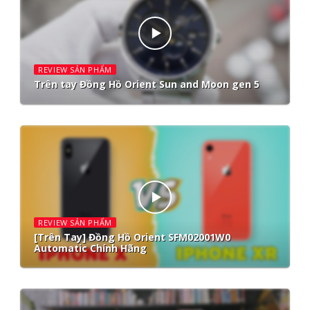
REVIEW SẢN PHẨM
Trên tay Đồng Hồ Orient Sun and Moon gen 5
REVIEW SẢN PHẨM
[Trên Tay] Đồng Hồ Orient SFM02001W0
Automatic Chính Hãng