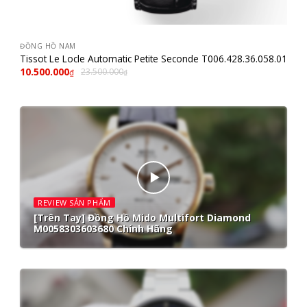
ĐỒNG HỒ NAM
Tissot Le Locle Automatic Petite Seconde T006.428.36.058.01
10.500.000
23.500.000
₫
₫
REVIEW SẢN PHẨM
[Trên Tay] Đồng Hồ Mido Multifort Diamond
M0058303603680 Chính Hãng