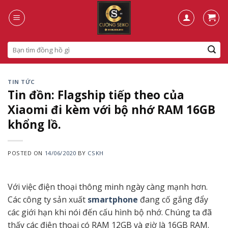
Skip
to
content
Search
for:
TIN TỨC
Tin đồn: Flagship tiếp theo của
Xiaomi đi kèm với bộ nhớ RAM 16GB
khổng lồ.
POSTED ON
14/06/2020
BY
CSKH
Với việc điện thoại thông minh ngày càng mạnh hơn.
Các công ty sản xuất
smartphone
đang cố gắng đẩy
các giới hạn khi nói đến cấu hình bộ nhớ. Chúng ta đã
thấy các điện thoại có RAM 12GB và giờ là 16GB RAM.