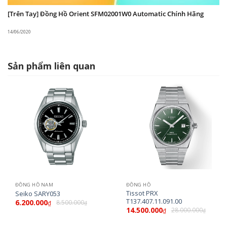
[Trên Tay] Đồng Hồ Orient SFM02001W0 Automatic Chính Hãng
14/06/2020
Sản phẩm liên quan
ĐỒNG HỒ NAM
ĐỒNG HỒ
Tissot PRX
Seiko SARY053
T137.407.11.091.00
6.200.000
8.500.000
₫
₫
14.500.000
28.000.000
₫
₫