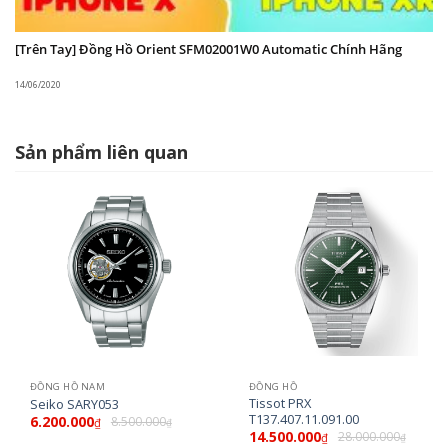
[Trên Tay] Đồng Hồ Orient SFM02001W0 Automatic Chính Hãng
14/06/2020
Sản phẩm liên quan
ĐỒNG HỒ NAM
ĐỒNG HỒ
Tissot PRX
Seiko SARY053
T137.407.11.091.00
6.200.000
8.500.000
₫
₫
14.500.000
28.000.000
₫
₫