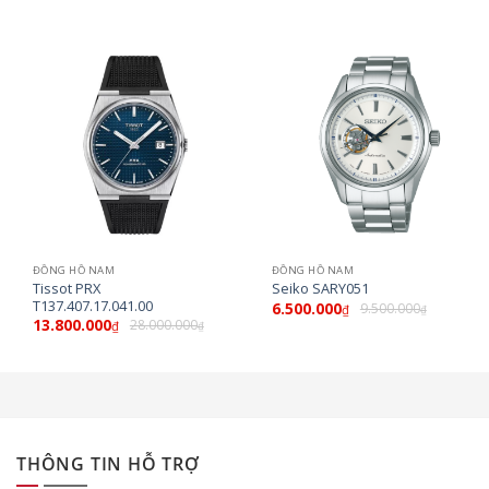
ĐỒNG HỒ NAM
ĐỒNG HỒ NAM
Tissot PRX
Seiko SARY051
T137.407.17.041.00
6.500.000
9.500.000
₫
₫
13.800.000
28.000.000
₫
₫
THÔNG TIN HỖ TRỢ