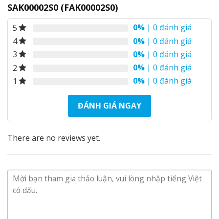
SAK00002S0 (FAK00002S0)
0%
| 0 đánh giá
5
0%
| 0 đánh giá
4
0%
| 0 đánh giá
3
Đánh Giá chi tiết Orient Sun and Moon Gen 3
0%
| 0 đánh giá
2
SAK00002S0
0%
| 0 đánh giá
1
Thiết kế Độc Đáo, đầy Mê Hoặc
ĐÁNH GIÁ NGAY
Không quá phức tạp nhưng cũng không hề đơn
giản, Orient Sun and Moon gen 3 SAK00002S0 luôn
khiến người ta ngây ngất không thôi.
There are no reviews yet.
Nền mặt thiết kế với vân Guilloche’ sắc sảo. Trên
mặt số hội tụ nhiều kiểu vân khác nhau, từ chấm
nổi, vòng cung đến lượn sóng. Ô lịch trăng sao tinh
xảo đẹp mắt lôi cuốn người xem.
Lịch thứ được hiện ra trọn vẹn từ thứ hai đến chủ