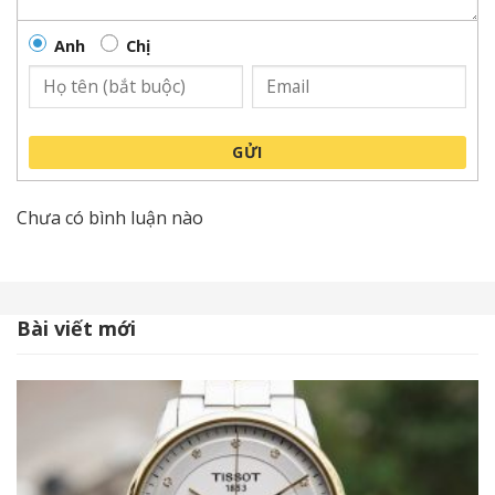
nhật qua một mặt số phụ có sự kết nối với ô cửa sổ
Sun and Moon.
Anh
Chị
Các cọc số được thể hiện bằng các chữ La Mã đầy cổ
điển. Kết hợp với đó là kim đồng hồ thanh mảnh mà
dứt khoát, khỏe khoắn.
GỬI
Chưa có bình luận nào
Bài viết mới